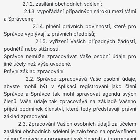
2.1.2. zasílání obchodních sdělení;
2.1.3. vypořádání případných nároků mezi Vámi
a Správcem;
2.1.4. plnění právních povinností, které pro
Správce vyplývají z právních předpisů;
2.1.5. vyřízení Vašich případných žádostí,
podnětů nebo stížností.
Správce nemůže zpracovávat Vaše osobní údaje pro
jiné účely než výše uvedené.
Právní základ zpracování
2.2. Správce zpracovává Vaše osobní údaje,
abyste mohli být v Aplikaci registrování jako členi
Správce a Správce tak mohl spravovat agendu svých
členů. Vaše údaje tak zpracovává na základě Vašeho
přijetí podmínek členství, které tedy představují právní
základ zpracování.
2.3. Zpracování Vašich osobních údajů za účelem
zasílání obchodních sdělení je založeno na oprávněném
zájmu Správce na propagaci své činnosti a informování