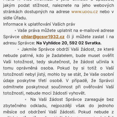
jakým podat stížnost, naleznete na jeho webových
stránkách dostupných na adrese
www.uoou.cz
nebo v
sídle Úřadu.
Informace k uplatňování Vašich práv
◦ Vaše práva můžete uplatnit na e-mailové adrese
Správce
cihlar@gcsvr1932.cz
či ji můžete zaslat i na
adresu Správce:
Na Vyhlídce 20, 592 02 Svratka.
◦ Jakmile Správce obdrží Vaši žádost, ze které
nebude patrné, kdo je žadatelem, bude muset ověřit
Vaši totožnost, tedy skutečnost, že žádost učinila k
tomu oprávněná osoba. Pokud by si totiž o Vaší
totožnosti nebyl jistý, mohlo by se stát, že Vaše osobní
údaje poskytne třetí osobě. V případě, že Správci
odmítnete poskytnout součinnost při ověřování Vaší
totožnosti, nebude moci žádosti vyhovět.
◦ Na Vaši žádost Správce zareaguje bez
zbytečného odkladu, nejpozději však do jednoho
měsíce od obdržení Vaší žádosti. Pokud nebude z