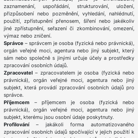
zaznamenání, uspořádání, strukturování, uložení,
přizpůsobení nebo pozměnění, vyhledání, nahlédnutí,
použití, zpřístupnění přenosem, šíření nebo jakékoliv
jiné zpřístupnění, seřazení či zkombinování, omezení,
výmaz nebo zničení.
Správce
– správcem je osoba (fyzická nebo právnická),
orgán veřejné moci, agentura nebo jiný subjekt, který
sám nebo společně s jinými určuje účely a prostředky
zpracování osobních údajů.
Zpracovatel
– zpracovatelem je osoba (fyzická nebo
právnická), orgán veřejné moci, agentura nebo jiný
subjekt, která provádí zpracování osobních údajů pro
správce.
Příjemcem
– příjemcem je osoba (fyzická nebo
právnická), orgán veřejné moci, agentura nebo jiný
subjekt, kterému jsou osobní údaje poskytnuty.
Profilování
– jakákoli forma automatizovaného
zpracování osobních údajů spočívající v jejich použití k