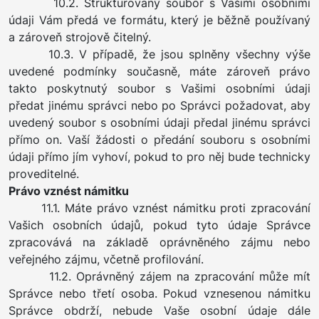
10.2. Strukturovaný soubor s Vašimi osobními
údaji Vám předá ve formátu, který je běžně používaný
a zároveň strojově čitelný.
10.3. V případě, že jsou splněny všechny výše
uvedené podmínky současně, máte zároveň právo
takto poskytnutý soubor s Vašimi osobními údaji
předat jinému správci nebo po Správci požadovat, aby
uvedený soubor s osobními údaji předal jinému správci
přímo on. Vaší žádosti o předání souboru s osobními
údaji přímo jím vyhoví, pokud to pro něj bude technicky
proveditelné.
Právo vznést námitku
11.1. Máte právo vznést námitku proti zpracování
Vašich osobních údajů, pokud tyto údaje Správce
zpracovává na základě oprávněného zájmu nebo
veřejného zájmu, včetně profilování.
11.2. Oprávněný zájem na zpracování může mít
Správce nebo třetí osoba. Pokud vznesenou námitku
Správce obdrží, nebude Vaše osobní údaje dále