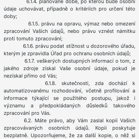
6.1.4. plánované době, po kterou bude osobní
údaje uchovávat, případně o kritériích pro určení této
doby;
6.1.5. právu na opravu, výmaz nebo omezení
zpracování Vašich údajů, nebo právu vznést námitku
proti tomuto zpracování;
6.1.6. právu podat stížnost u dozorového úřadu,
kterým je zpravidla Úřad pro ochranu osobních údajů;
6.1.7. veškerých dostupných informací o tom, z
jakého zdroje získal Vaše osobní údaje, pokud je
nezískal přímo od Vás;
6.1.8. skutečnosti, zda dochází k
automatizovanému rozhodování, včetně profilování a
informace týkající se použitého postupu, jakož i
významu a předpokládaných důsledků takového
zpracování pro Vás.
6.2. Máte právo, aby Vám zaslal kopii Vašich
zpracovávaných osobních údajů. Kopii poskytuje
bezplatně. Upozorňujeme, že za další kopie, o něž si