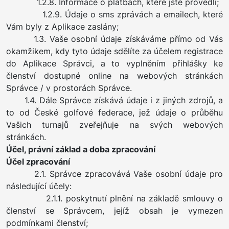
1.2.8. Informace o platbách, které jste provedli;
1.2.9. Údaje o sms zprávách a emailech, které
Vám byly z Aplikace zaslány;
1.3. Vaše osobní údaje získáváme přímo od Vás
okamžikem, kdy tyto údaje sdělíte za účelem registrace
do Aplikace Správci, a to vyplněním přihlášky ke
členství dostupné online na webových stránkách
Správce / v prostorách Správce.
1.4. Dále Správce získává údaje i z jiných zdrojů, a
to od České golfové federace, jež údaje o průběhu
Vašich turnajů zveřejňuje na svých webových
stránkách.
Účel, právní základ a doba zpracování
Účel zpracování
2.1. Správce zpracovává Vaše osobní údaje pro
následující účely:
2.1.1. poskytnutí plnění na základě smlouvy o
členství se Správcem, jejíž obsah je vymezen
podmínkami členství;