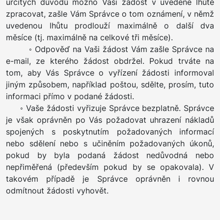
určitých důvodů možno Vaši žádost v uvedené lhůtě
zpracovat, zašle Vám Správce o tom oznámení, v němž
uvedenou lhůtu prodlouží maximálně o další dva
měsíce (tj. maximálně na celkové tři měsíce).
◦ Odpověď na Vaši žádost Vám zašle Správce na
e-mail, ze kterého žádost obdržel. Pokud trváte na
tom, aby Vás Správce o vyřízení žádosti informoval
jiným způsobem, například poštou, sdělte, prosím, tuto
informaci přímo v podané žádosti.
◦ Vaše žádosti vyřizuje Správce bezplatně. Správce
je však oprávněn po Vás požadovat uhrazení nákladů
spojených s poskytnutím požadovaných informací
nebo sdělení nebo s učiněním požadovaných úkonů,
pokud by byla podaná žádost nedůvodná nebo
nepřiměřená (především pokud by se opakovala). V
takovém případě je Správce oprávněn i rovnou
odmítnout žádosti vyhovět.