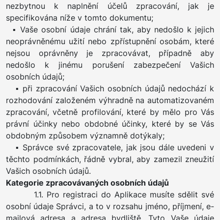
nezbytnou k naplnění účelů zpracování, jak je
specifikována níže v tomto dokumentu;
▪ Vaše osobní údaje chrání tak, aby nedošlo k jejich
neoprávněnému užití nebo zpřístupnění osobám, které
nejsou oprávněny je zpracovávat, případně aby
nedošlo k jinému porušení zabezpečení Vašich
osobních údajů;
▪ při zpracování Vašich osobních údajů nedochází k
rozhodování založeném výhradně na automatizovaném
zpracování, včetně profilování, které by mělo pro Vás
právní účinky nebo obdobné účinky, které by se Vás
obdobným způsobem významně dotýkaly;
▪ Správce své zpracovatele, jak jsou dále uvedeni v
těchto podmínkách, řádně vybral, aby zamezil zneužití
Vašich osobních údajů.
Kategorie zpracovávaných osobních údajů
1.1. Pro registraci do Aplikace musíte sdělit své
osobní údaje Správci, a to v rozsahu jméno, příjmení, e-
mailová adresa a adresa bydliště. Tyto Vaše údaje