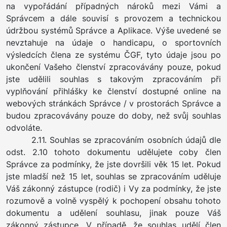
na vypořádání případných nároků mezi Vámi a
Správcem a dále souvisí s provozem a technickou
údržbou systémů Správce a Aplikace. Výše uvedené se
nevztahuje na údaje o handicapu, o sportovních
výsledcích člena ze systému ČGF, tyto údaje jsou po
ukončení Vašeho členství zpracovávány pouze, pokud
jste udělili souhlas s takovým zpracováním při
vyplňování přihlášky ke členství dostupné online na
webových stránkách Správce / v prostorách Správce a
budou zpracovávány pouze do doby, než svůj souhlas
odvoláte.
2.11. Souhlas se zpracováním osobních údajů dle
odst. 2.10 tohoto dokumentu udělujete coby člen
Správce za podmínky, že jste dovršili věk 15 let. Pokud
jste mladší než 15 let, souhlas se zpracováním uděluje
Váš zákonný zástupce (rodič) i Vy za podmínky, že jste
rozumově a volně vyspělý k pochopení obsahu tohoto
dokumentu a udělení souhlasu, jinak pouze Váš
zákonný zástupce. V případě, že souhlas udělí člen