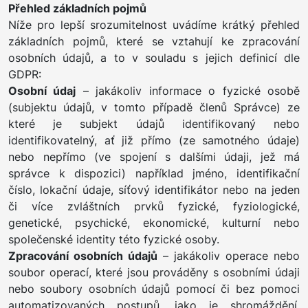
Přehled základních pojmů
Níže pro lepší srozumitelnost uvádíme krátký přehled
základních pojmů, které se vztahují ke zpracování
osobních údajů, a to v souladu s jejich definicí dle
GDPR:
Osobní údaj
– jakákoliv informace o fyzické osobě
(subjektu údajů, v tomto případě členů Správce) ze
které je subjekt údajů identifikovaný nebo
identifikovatelný, ať již přímo (ze samotného údaje)
nebo nepřímo (ve spojení s dalšími údaji, jež má
správce k dispozici) například jméno, identifikační
číslo, lokační údaje, síťový identifikátor nebo na jeden
či více zvláštních prvků fyzické, fyziologické,
genetické, psychické, ekonomické, kulturní nebo
společenské identity této fyzické osoby.
Zpracování osobních údajů
– jakákoliv operace nebo
soubor operací, které jsou prováděny s osobními údaji
nebo soubory osobních údajů pomocí či bez pomoci
automatizovaných postupů, jako je shromáždění,