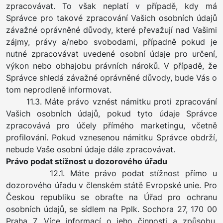
zpracovávat. To však neplatí v případě, kdy má
Správce pro takové zpracování Vašich osobních údajů
závažné oprávněné důvody, které převažují nad Vašimi
zájmy, právy a/nebo svobodami, případně pokud je
nutné zpracovávat uvedené osobní údaje pro určení,
výkon nebo obhajobu právních nároků. V případě, že
Správce shledá závažné oprávněné důvody, bude Vás o
tom neprodleně informovat.
11.3. Máte právo vznést námitku proti zpracování
Vašich osobních údajů, pokud tyto údaje Správce
zpracovává pro účely přímého marketingu, včetně
profilování. Pokud vznesenou námitku Správce obdrží,
nebude Vaše osobní údaje dále zpracovávat.
Právo podat stížnost u dozorového úřadu
12.1. Máte právo podat stížnost přímo u
dozorového úřadu v členském státě Evropské unie. Pro
Českou republiku se obraťte na Úřad pro ochranu
osobních údajů, se sídlem na Pplk. Sochora 27, 170 00
Praha 7. Více informací o jeho činnosti a způsobu,