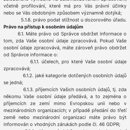
včetně profilování, které má pro Vás právní účinky
nebo se Vás obdobným způsobem významně dotýká;
5.1.8. právo podat stížnost u dozorového úřadu.
Právo na přístup k osobním údajům
6.1. Máte právo od Správce obdržet informace o
tom, zda Vaše osobní údaje zpracovává. Pokud Vaše
osobní údaje zpracovává, máte zároveň právo obdržet
od Správce informace o:
6.1.1. účelech, pro které Vaše osobní údaje
zpracovává;
6.1.2. jaké kategorie dotčených osobních údajů
se jedná;
6.1.3. příjemcích Vašich osobních údajů, tj. zda
někomu Vaše osobní údaje předává, a to zejména o
příjemcích ze zemí mimo Evropskou unii nebo v
mezinárodních organizacích; v případě předání do třetí
země nebo mezinárodní organizaci máte právo být
informován o vhodných zárukách podle čl. 46 GDPR;