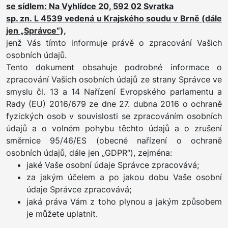
se sídlem: Na Vyhlídce 20, 592 02 Svratka
sp. zn. L 4539 vedená u Krajského soudu v Brně (dále
jen „Správce“),
jenž Vás tímto informuje právě o zpracování Vašich
osobních údajů.
Tento dokument obsahuje podrobné informace o
zpracování Vašich osobních údajů ze strany Správce ve
smyslu čl. 13 a 14 Nařízení Evropského parlamentu a
Rady (EU) 2016/679 ze dne 27. dubna 2016 o ochraně
fyzických osob v souvislosti se zpracováním osobních
údajů a o volném pohybu těchto údajů a o zrušení
směrnice 95/46/ES (obecné nařízení o ochraně
osobních údajů, dále jen „GDPR“), zejména:
jaké Vaše osobní údaje Správce zpracovává;
za jakým účelem a po jakou dobu Vaše osobní
údaje Správce zpracovává;
jaká práva Vám z toho plynou a jakým způsobem
je můžete uplatnit.