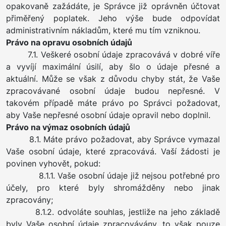
opakovaně zažádáte, je Správce již oprávněn účtovat
přiměřený poplatek. Jeho výše bude odpovídat
administrativním nákladům, které mu tím vzniknou.
Právo na opravu osobních údajů
7.1. Veškeré osobní údaje zpracovává v dobré víře
a vyvíjí maximální úsilí, aby šlo o údaje přesné a
aktuální. Může se však z důvodu chyby stát, že Vaše
zpracovávané osobní údaje budou nepřesné. V
takovém případě máte právo po Správci požadovat,
aby Vaše nepřesné osobní údaje opravil nebo doplnil.
Právo na výmaz osobních údajů
8.1. Máte právo požadovat, aby Správce vymazal
Vaše osobní údaje, které zpracovává. Vaší žádosti je
povinen vyhovět, pokud:
8.1.1. Vaše osobní údaje již nejsou potřebné pro
účely, pro které byly shromážděny nebo jinak
zpracovány;
8.1.2. odvoláte souhlas, jestliže na jeho základě
byly Vaše osobní údaje zpracovávány, to však pouze