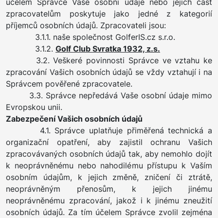
účelem Správce Vaše osobní údaje nebo jejich část
zpracovatelům poskytuje jako jedné z kategorií
příjemců osobních údajů. Zpracovateli jsou:
3.1.1. naše společnost GolferIS.cz s.r.o.
3.1.2.
Golf Club Svratka 1932, z.s.
3.2. Veškeré povinnosti Správce ve vztahu ke
zpracování Vašich osobních údajů se vždy vztahují i na
Správcem pověřené zpracovatele.
3.3. Správce nepředává Vaše osobní údaje mimo
Evropskou unii.
Zabezpečení Vašich osobních údajů
4.1. Správce uplatňuje přiměřená technická a
organizační opatření, aby zajistil ochranu Vašich
zpracovávaných osobních údajů tak, aby nemohlo dojít
k neoprávněnému nebo nahodilému přístupu k Vaším
osobním údajům, k jejich změně, zničení či ztrátě,
neoprávněným přenosům, k jejich jinému
neoprávněnému zpracování, jakož i k jinému zneužití
osobních údajů. Za tím účelem Správce zvolil zejména