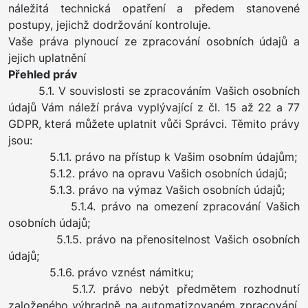
náležitá technická opatření a předem stanovené
postupy, jejichž dodržování kontroluje.
Vaše práva plynoucí ze zpracování osobních údajů a
jejich uplatnění
Přehled práv
5.1. V souvislosti se zpracováním Vašich osobních
údajů Vám náleží práva vyplývající z čl. 15 až 22 a 77
GDPR, která můžete uplatnit vůči Správci. Těmito právy
jsou:
5.1.1. právo na přístup k Vašim osobním údajům;
5.1.2. právo na opravu Vašich osobních údajů;
5.1.3. právo na výmaz Vašich osobních údajů;
5.1.4. právo na omezení zpracování Vašich
osobních údajů;
5.1.5. právo na přenositelnost Vašich osobních
údajů;
5.1.6. právo vznést námitku;
5.1.7. právo nebýt předmětem rozhodnutí
založeného výhradně na automatizovaném zpracování,