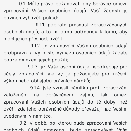
9.1. Máte právo požadovat, aby Správce omezil
zpracování Vašich osobních údajů. Vaší žádosti je
povinen vyhovět, pokud:
9.1.1. popíráte přesnost zpracovávaných
osobních údajů, a to na dobu potřebnou k tomu, aby
mohl jejich přesnost ověřit;
9.1.2. je zpracování Vašich osobních údajů
protiprávní a Vy místo výmazu osobních údajů žádáte
pouze omezení jejich použití;
9.1.3. již Vaše osobní údaje nepotřebuje pro
účely zpracování, ale vy je požadujete pro určení,
výkon nebo obhajobu právních nároků;
9.1.4. jste vznesli námitku proti zpracování
založeném na oprávněném zájmu, tak omezí
zpracování Vašich osobních údajů do té doby, než
ověří, zda jeho oprávněné důvody převažují nad Vašimi
uvedenými v námitce.
9.2. V době, po kterou bude zpracování Vašich
osobních údajů omezeno, bude zpracovávat Vaše